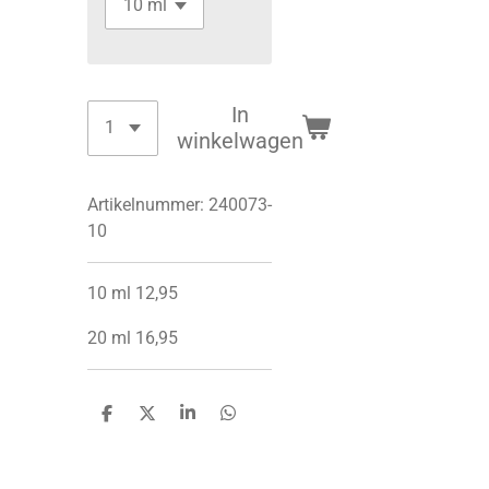
In
winkelwagen
Artikelnummer:
240073-
10
10 ml 12,95
20 ml 16,95
D
D
S
D
e
e
h
e
l
e
a
l
e
l
r
e