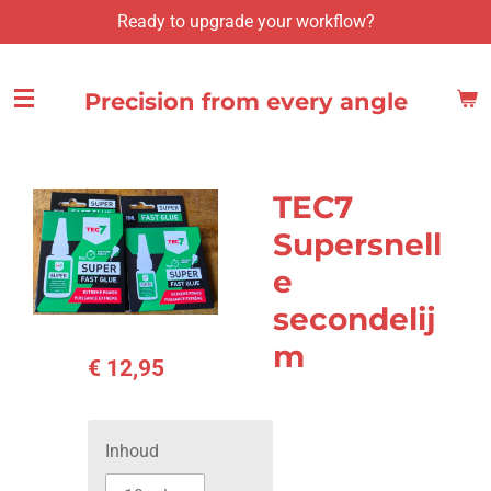
Ready to upgrade your workflow?
Ga
direct
naar
Precision from every angle
de
hoofdinhoud
TEC7
Supersnell
e
secondelij
m
€ 12,95
Inhoud