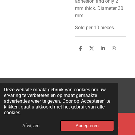
adhesion and only 2
mm thick. Diameter 30
mm.
Sold per 10 pieces.
D
D
S
D
e
e
h
e
l
e
a
l
e
l
r
e
n
e
n
Deze website maakt gebruik van cookies om uw
© 2026 CornerCube.nl
ervaring te verbeteren en op maat gemaakte
Powered by
JouwWeb
advertenties weer te geven. Door op ‘Accepteren’ te
klikken, gaat u akkoord met het gebruik van alle
cookies.
Afwijzen
Accepteren
Email
Phone
WhatsApp