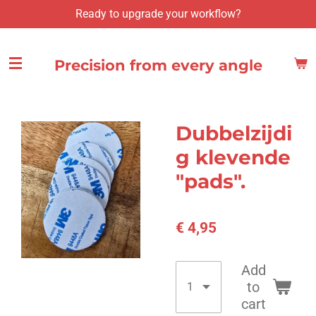
Ready to upgrade your workflow?
Ga
direct
naar
Precision from every angle
de
hoofdinhoud
Dubbelzijdi
g klevende
"pads".
€ 4,95
Add
to
cart