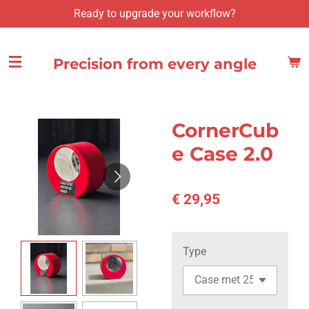
Ready to upgrade your workflow?
Ga
direct
naar
Precision from every angle
de
hoofdinhoud
CornerCub
e Case 2.0
€ 29,95
Type