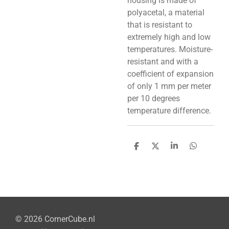
housing is made of
polyacetal, a material
that is resistant to
extremely high and low
temperatures. Moisture-
resistant and with a
coefficient of expansion
of only 1 mm per meter
per 10 degrees
temperature difference.
D
D
S
D
e
e
h
e
l
e
a
l
e
l
r
e
n
e
n
© 2026 CornerCube.nl